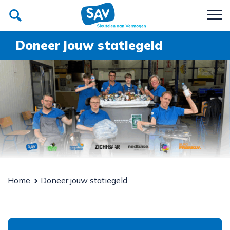
Doneer jouw statiegeld
Poetsbedrijf
Recycle SAV
Team
Over SAV
Werken bij SAV
Donateurs van SAV
Home
Doneer jouw statiegeld
Contact
Afspraak maken?