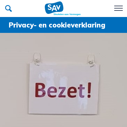
Privacy- en cookieverklaring
Poetsbedrijf
Recycle SAV
Team
Over SAV
Werken bij SAV
Donateurs van SAV
Contact
Afspraak maken?