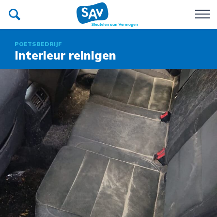
POETSBEDRIJF
Interieur reinigen
Poetsbedrijf
Recycle SAV
Team
Over SAV
Werken bij SAV
Donateurs van SAV
Contact
Afspraak maken?