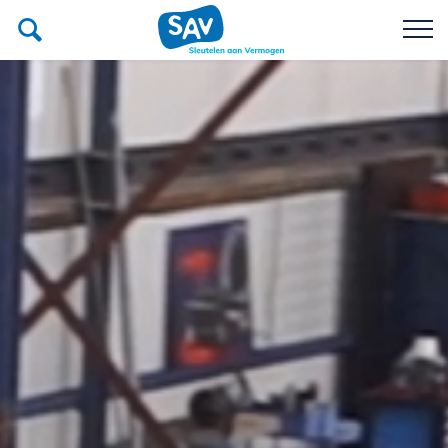
Poetsbedrijf
Recycle SAV
Team
Over SAV
Werken bij SAV
Donateurs van SAV
Contact
Afspraak maken?