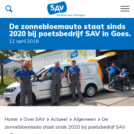
De zonnebloemauto staat sinds
2020 bij poetsbedrijf SAV in Goes.
Poetsbedrijf
12 april 2018
Recycle SAV
Team
Over SAV
Werken bij SAV
Donateurs van SAV
Contact
Home
Over SAV
Actueel
Algemeen
De
Afspraak maken?
zonnebloemauto staat sinds 2020 bij poetsbedrijf SAV