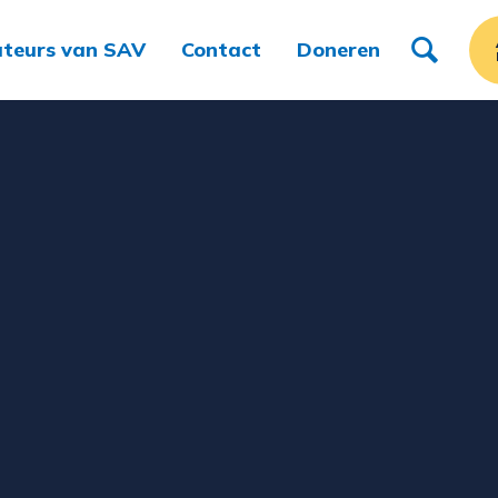
teurs van SAV
Contact
Doneren