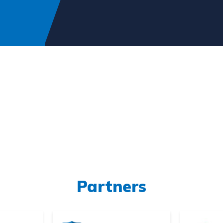
Partners
erken bij SAV
Donateurs va