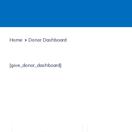
Home
Donor Dashboard
[give_donor_dashboard]
cle SAV
Team
Over SAV
W